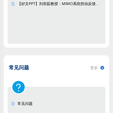
【好文PPT】刘崇茹教授：MIMO系统扰动反馈特性及稳定裕度量化分析方法
南方电网技术. 2026, 20(6): 111-122.
https://doi.org/10.13648/j.cnki.issn1674-
0629.2026.06.009
HTML
(39)
PDF
(7)
配电网低碳可靠运行与需求侧资源开发
基于电-碳协同优化的柔性互联配电网可
靠性评估
江霖, 王灿彬, 仇炜, 肖辉, 胡文山
常见问题
更多
南方电网技术. 2026, 20(6): 123-133.
https://doi.org/10.13648/j.cnki.issn1674-
0629.2026.06.010
HTML
(35)
PDF
(2)
常见问题