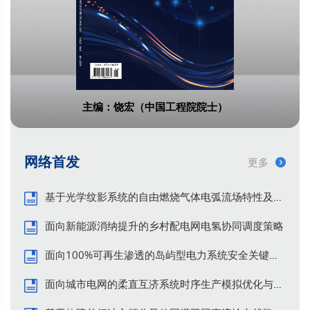
容量电价下电-碳市场多智能体两阶段市
场操纵行为仿真
杨宣, 苏珈, 杜欣慧, 梁淦, 钱帅帅, 于昊扬
南方电网技术. 2026, 20(6): 46-57.
https://doi.org/10.13648/j.cnki.issn1674-
主编：饶宏（中国工程院院士）
0629.2026.06.004
HTML
(40)
PDF
(9)
网络首发
更多
考虑主客观因素的递进式双边匹配算法
在发售两侧市场力风险识别中的应用
基于光学纹影系统的自由燃烧气体电弧流场特性及其演变
谢敬东, 颜鲁波, 杨雨琪, 洪辰
面向新能源消纳提升的乡村配电网电氢协同调度策略
南方电网技术. 2026, 20(6): 58-71.
面向100%可再生渗透的岛屿型电力系统安全关键问题——塔斯马尼亚与海南的经验与启示
https://doi.org/10.13648/j.cnki.issn1674-
0629.2026.06.005
面向城市电网的柔直互济系统时序生产模拟优化与综合评估
HTML
(40)
PDF
(8)