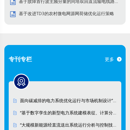
基于故障首行波主频分量的同塔双回直流输电线路单端保护
基于双层决策模型的江河水路氢链市场
基于改进TD3的农村微电网源网荷储优化运行策略
竞价机制
黄加阳, 随权, 关苏敏, 廖伟, 王仲源, 刘孟琦, 曹
文学
南方电网技术. 2026, 20(6): 72-86.
https://doi.org/10.13648/j.cnki.issn1674-
专刊专栏
更多
0629.2026.06.006
HTML
(38)
PDF
(5)
综合能源系统低碳优化调度
考虑新能源汽车V2G及碳交易的综合能
面向碳减排的电力系统优化运行与市场机制设计”专刊
源系统低碳优化调度
“基于数字孪生的新型电力系统建模表征、计算分析、安稳控制理论与方法” 专题
王玺宇, 甄浩, 刘卫亮, 张启亮, 刘帅, 林永君
“大规模新能源经直流送出系统运行分析与控制技术”专刊
南方电网技术. 2026, 20(6): 87-98.