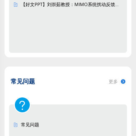
【好文PPT】刘崇茹教授：MIMO系统扰动反馈特性及稳定裕度量化分析方法
南方电网技术. 2026, 20(6): 111-122.
https://doi.org/10.13648/j.cnki.issn1674-
0629.2026.06.009
HTML
(41)
PDF
(7)
配电网低碳可靠运行与需求侧资源开发
基于电-碳协同优化的柔性互联配电网可
靠性评估
江霖, 王灿彬, 仇炜, 肖辉, 胡文山
常见问题
更多
南方电网技术. 2026, 20(6): 123-133.
https://doi.org/10.13648/j.cnki.issn1674-
0629.2026.06.010
HTML
(37)
PDF
(2)
常见问题