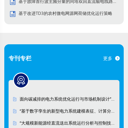
基于故障首行波主频分量的同塔双回直流输电线路单端保护
基于双层决策模型的江河水路氢链市场
基于改进TD3的农村微电网源网荷储优化运行策略
竞价机制
黄加阳, 随权, 关苏敏, 廖伟, 王仲源, 刘孟琦, 曹
文学
南方电网技术. 2026, 20(6): 72-86.
https://doi.org/10.13648/j.cnki.issn1674-
专刊专栏
更多
0629.2026.06.006
HTML
(44)
PDF
(6)
综合能源系统低碳优化调度
考虑新能源汽车V2G及碳交易的综合能
面向碳减排的电力系统优化运行与市场机制设计”专刊
源系统低碳优化调度
“基于数字孪生的新型电力系统建模表征、计算分析、安稳控制理论与方法” 专题
王玺宇, 甄浩, 刘卫亮, 张启亮, 刘帅, 林永君
“大规模新能源经直流送出系统运行分析与控制技术”专刊
南方电网技术. 2026, 20(6): 87-98.