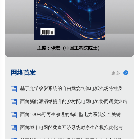
容量电价下电-碳市场多智能体两阶段市
场操纵行为仿真
杨宣, 苏珈, 杜欣慧, 梁淦, 钱帅帅, 于昊扬
南方电网技术. 2026, 20(6): 46-57.
https://doi.org/10.13648/j.cnki.issn1674-
主编：饶宏（中国工程院院士）
0629.2026.06.004
HTML
(50)
PDF
(9)
网络首发
更多
考虑主客观因素的递进式双边匹配算法
在发售两侧市场力风险识别中的应用
基于光学纹影系统的自由燃烧气体电弧流场特性及其演变
谢敬东, 颜鲁波, 杨雨琪, 洪辰
面向新能源消纳提升的乡村配电网电氢协同调度策略
南方电网技术. 2026, 20(6): 58-71.
面向100%可再生渗透的岛屿型电力系统安全关键问题——塔斯马尼亚与海南的经验与启示
https://doi.org/10.13648/j.cnki.issn1674-
0629.2026.06.005
面向城市电网的柔直互济系统时序生产模拟优化与综合评估
HTML
(46)
PDF
(8)