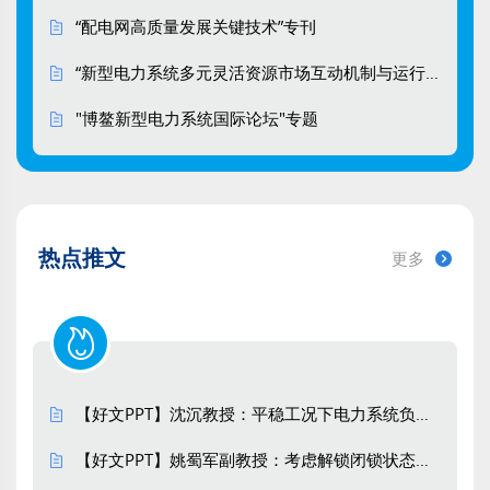
https://doi.org/10.13648/j.cnki.issn1674-
“配电网高质量发展关键技术”专刊
0629.2026.06.007
“新型电力系统多元灵活资源市场互动机制与运行控制策略”专刊
HTML
(43)
PDF
(5)
"博鳌新型电力系统国际论坛"专题
基于绿证-碳交易联合机制的多区域综合
能源系统分布式鲁棒优化调度
于永进, 杨宪鲁, 刘琪
南方电网技术. 2026, 20(6): 99-110.
热点推文
更多
https://doi.org/10.13648/j.cnki.issn1674-
0629.2026.06.008
HTML
(48)
PDF
(5)
考虑灵活性负荷需求响应和碳补偿的综
【好文PPT】沈沉教授：平稳工况下电力系统负荷特性参数辨识的内生性问题与工具变量估计方法
合能源系统优化调度
【好文PPT】姚蜀军副教授：考虑解锁闭锁状态切换的VSC恒导纳建模方法
李洪美, 朱礼元, 林志芳, 李香凡